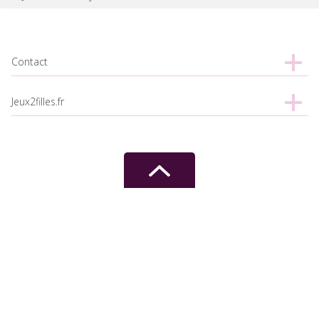
Contact
Jeux2filles.fr