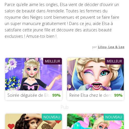
Parce qu’elle aime les ongles, Elsa vient de décider d’ouvrir un
salon de beauté dans Arendelle. Toutes les femmes du
royaume des Neiges sont bienvenues et peuvent se faire faire
un super manucure gratuitement ! Dans ce jeu, aide Elsa à
satisfaire cette jeune fille et découvre des astuces beauté
exclusives ! Amuse-toi bien !
par
Lilou, Lea & Lee
MEILLEUR
MEILLEUR
Soirée déguisée de Elsa
99%
Reine Elsa chez le dentiste
99%
Pub
NOUVEAU
NOUVEAU