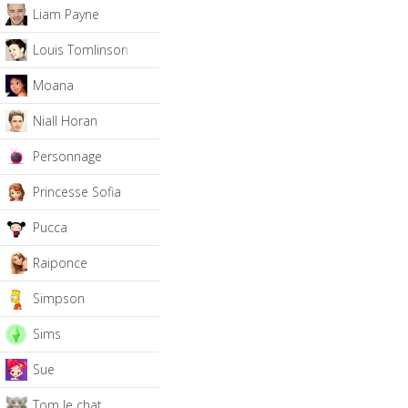
Liam Payne
Louis Tomlinson
Moana
Niall Horan
Personnage
Princesse Sofia
Pucca
Raiponce
Simpson
Sims
Sue
Tom le chat