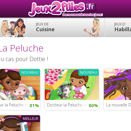
JEUX DE
JEUX D'
Cuisine
Habil
La Peluche
 cas pour Dottie !
NOUVEAU
NOUVEAU
r la Peluche et ses amis
Docteur la Peluche des animaux
La nouvelle D
81%
80%
MEILLEUR