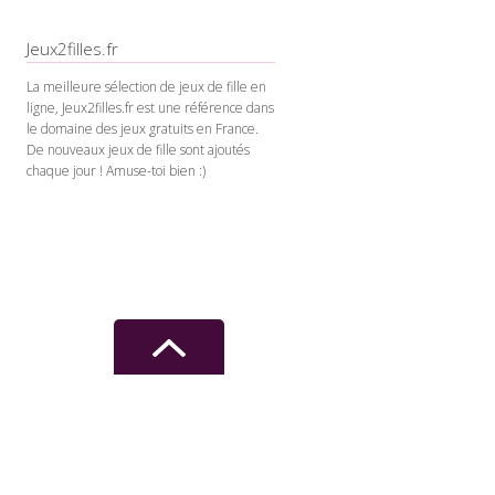
Jeux2filles.fr
La meilleure sélection de jeux de fille en
ligne, Jeux2filles.fr est une référence dans
le domaine des jeux gratuits en France.
De nouveaux jeux de fille sont ajoutés
chaque jour ! Amuse-toi bien :)