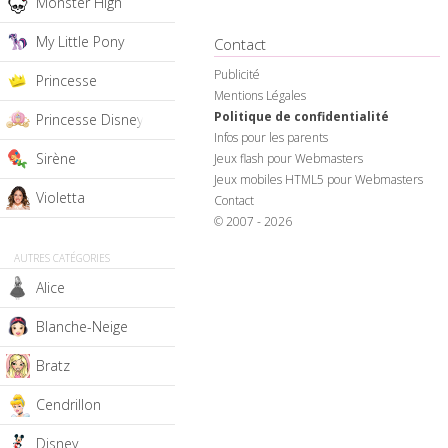
Monster High
My Little Pony
Contact
Publicité
Princesse
Mentions Légales
Politique de confidentialité
Princesse Disney
Infos pour les parents
Sirène
Jeux flash pour Webmasters
Jeux mobiles HTML5 pour Webmasters
Violetta
Contact
© 2007 - 2026
AUTRES CATÉGORIES
Alice
Blanche-Neige
Bratz
Cendrillon
Disney