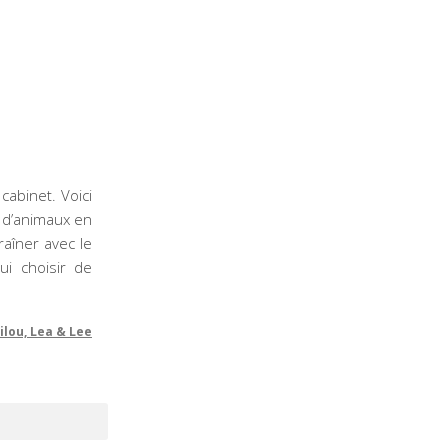
cabinet. Voici
s d’animaux en
raîner avec le
i choisir de
ilou, Lea & Lee