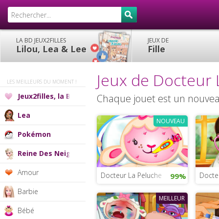
LA BD JEUX2FILLES
JEUX DE
Lilou, Lea & Lee
Fille
Jeux de Docteur 
LES MEILLEURS DU MOMENT !
Jeux2filles, la BD
Chaque jouet est un nouveau
Lea
NOUVEAU
Pokémon
Reine Des Neiges
Amour
Docteur La Peluche
Docteu
99%
Barbie
MEILLEUR
Bébé