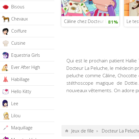
Bisous
Chevaux
Câline chez Docteur La Peluche
Le tes
81%
Coiffure
Cuisine
Equestria Girls
Qui est le prochain patient Halli
Ever After High
Docteur La Peluche, le médecin pré
peluche comme Câline, Chocotte et
Habillage
stéthoscope magique de Dottie
nouveaux vêtements. On adore pre
Hello Kitty
Lee
Lilou
Maquillage
Jeux de fille
»
Docteur La Peluch