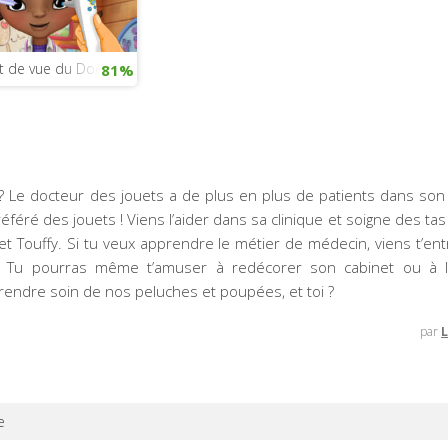
t de vue du Docteur La Peluche
81%
e ? Le docteur des jouets a de plus en plus de patients dans son 
féré des jouets ! Viens l’aider dans sa clinique et soigne des ta
 Touffy. Si tu veux apprendre le métier de médecin, viens t’ent
. Tu pourras même t’amuser à redécorer son cabinet ou à lu
ndre soin de nos peluches et poupées, et toi ?
par
L
e