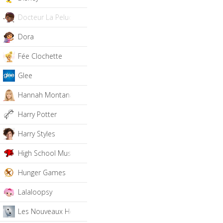
Docteur La Peluche
Dora
Fée Clochette
Glee
Hannah Montana
Harry Potter
Harry Styles
High School Musical
Hunger Games
Lalaloopsy
Les Nouveaux Héros