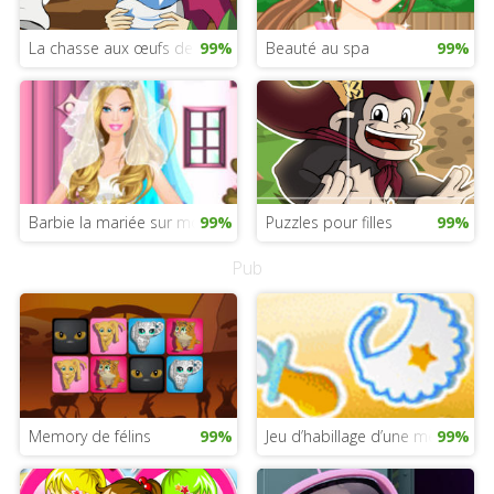
La chasse aux œufs de Paques
99%
Beauté au spa
99%
Barbie la mariée sur mobile
99%
Puzzles pour filles
99%
Pub
Memory de félins
99%
Jeu d’habillage d’une mère blog
99%