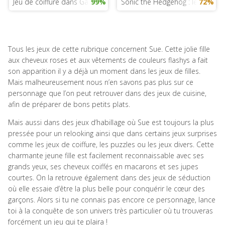
Jeu de coiffure dans Game of Thrones
99%
Sonic the Hedgehog : le jeu
72%
Tous les jeux de cette rubrique concernent Sue. Cette jolie fille
aux cheveux roses et aux vêtements de couleurs flashys a fait
son apparition il y a déjà un moment dans les jeux de filles.
Mais malheureusement nous n’en savons pas plus sur ce
personnage que l’on peut retrouver dans des jeux de cuisine,
afin de préparer de bons petits plats.
Mais aussi dans des jeux d’habillage où Sue est toujours la plus
pressée pour un relooking ainsi que dans certains jeux surprises
comme les jeux de coiffure, les puzzles ou les jeux divers. Cette
charmante jeune fille est facilement reconnaissable avec ses
grands yeux, ses cheveux coiffés en macarons et ses jupes
courtes. On la retrouve également dans des jeux de séduction
où elle essaie d’être la plus belle pour conquérir le cœur des
garçons. Alors si tu ne connais pas encore ce personnage, lance
toi à la conquête de son univers très particulier où tu trouveras
forcément un jeu qui te plaira !