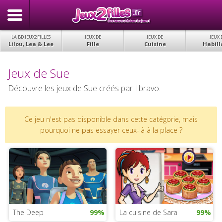
LA BD JEUX2FILLES
JEUX DE
JEUX DE
JEUX 
Lilou, Lea & Lee
Fille
Cuisine
Habill
Jeux de Sue
Découvre les jeux de Sue créés par I.bravo.
Ce jeu n'est pas disponible dans cette catégorie, mais
pourquoi ne pas essayer ceux-là à la place ?
The Deep
99%
La cuisine de Sara
99%