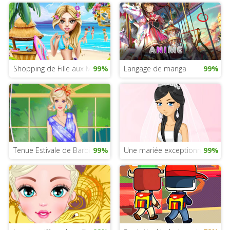
Shopping de Fille aux Maldives
99%
Langage de manga
99%
Tenue Estivale de Barbie
99%
Une mariée exceptionnelle
99%