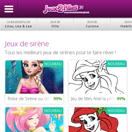
LA BD JEUX2FILLES
JEUX DE
JEUX DE
JEUX 
Lilou, Lea & Lee
Fille
Cuisine
Habill
Jeux de sirène
Tous les meilleurs jeux de sirènes pour te faire rêver !
NOUVEAU
NOUVEAU
Robe de Sirène ou de Princesse
99%
Jeu de filles Ariel la petite Sirène
99%
NOUVEAU
NOUVEAU