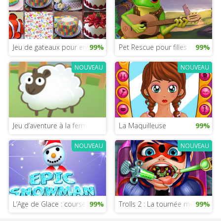
Jeu de gateaux pour enfants
99%
Pet Rescue pour filles
99%
NOUVEAU
NOUVEAU
Jeu d’aventure à la ferme des McDonald’s
La Maquilleuse
99%
NOUVEAU
NOUVEAU
L’Age de Glace : course de hauteur
99%
Trolls 2 : La tournée mondiale le
99%