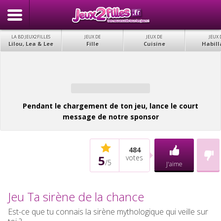
LA BD JEUX2FILLES
JEUX DE
JEUX DE
JEUX 
Lilou, Lea & Lee
Fille
Cuisine
Habill
Pendant le chargement de ton jeu, lance le court
message de notre sponsor
484
5
votes
/
5
J'aime
Jeu Ta sirène de la chance
Est-ce que tu connais la sirène mythologique qui veille sur