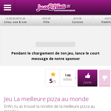
LA BD JEUX2FILLES
JEUX DE
JEUX DE
JEUX 
Lilou, Lea & Lee
Fille
Cuisine
Habill
Pendant le chargement de ton jeu, lance le court
message de notre sponsor
146
5
votes
/
5
J'aime
Jeu La meilleure pizza au monde
Enfin, tu as trouvé la recette de la meilleure pizza au