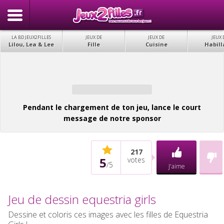
LA BD JEUX2FILLES
JEUX DE
JEUX DE
JEUX 
Lilou, Lea & Lee
Fille
Cuisine
Habill
Pendant le chargement de ton jeu, lance le court
message de notre sponsor
217
5
votes
/
5
J'aime
Jeu de dessin equestria girls
Dessine et coloris ces images avec les filles de Equestria