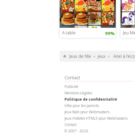
A table
Jeu M
99%
Jeux de fille
»
jeux
»
Ariel à l’éc
Contact
Publicité
Mentions Légales
Politique de confidentialité
Infos pour les parents
Jeux flash pour Webmasters
Jeux mobiles HTML5 pour Webmasters
Contact
© 2007 - 2026