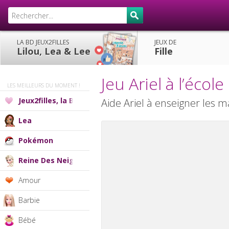
LA BD JEUX2FILLES
JEUX DE
Lilou, Lea & Lee
Fille
Jeu Ariel à l’école
LES MEILLEURS DU MOMENT !
Jeux2filles, la BD
Aide Ariel à enseigner les 
Lea
Pokémon
Reine Des Neiges
Amour
Barbie
Bébé