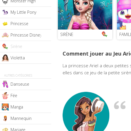
Monster High
My Little Pony
Princesse
SIRÈNE
FAMIL
Princesse Disney
Sirène
Comment jouer au Jeu Ariel
Violetta
La princesse Ariel a deux petites
elles dans ce jeu de la petite sirèn
AUTRES CATÉGORIES
Danseuse
Fée
Manga
Mannequin
Mariage