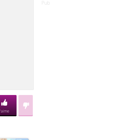
Pub
J'aime