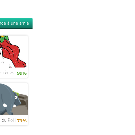
de à une amie
 sirènes
99%
es du Roi Lion 2019
73%