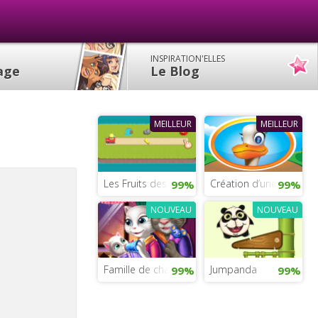
INSPIRATION'ELLES
lage
Le Blog
MEILLEUR
MEILLEUR
Les Fruits des Minions
Création d’une ferme
99%
99%
NOUVEAU
NOUVEAU
Famille de chats
Jumpanda
99%
99%