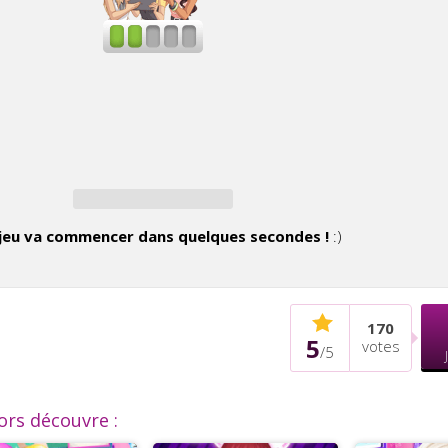
jeu va commencer dans quelques secondes !
:)
170
5
votes
/
5
lors découvre :