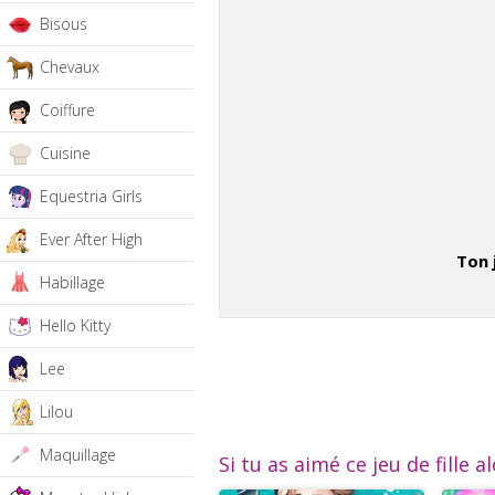
Bisous
Chevaux
Coiffure
Cuisine
Equestria Girls
Ever After High
Ton 
Habillage
Hello Kitty
Lee
Lilou
Maquillage
Si tu as aimé ce jeu de fille a