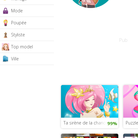
Mode
Poupée
Styliste
Pub
Top model
Ville
Ta sirène de la chance
Puzzle
99%