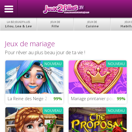
LA BD JEUX2FILLES
JEUX DE
JEUX DE
JEUX 
Lilou, Lea & Lee
Fille
Cuisine
Habill
Jeux de mariage
Pour rêver au plus beau jour de ta vie !
NOUVEAU
NOUVEAU
La Reine des Neige 2 : La mariage d’Elsa
99%
Mariage printanier pour une pri
99%
NOUVEAU
NOUVEAU