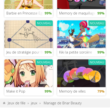
Barbie en Princesse Egyptienne
99%
Memory de maquillage
99%
NOUVEAU
NOUVEAU
Jeu de stratégie pour filles
99%
Kiki la petite sorcière
99%
NOUVEAU
NOUVEAU
Make it Pop
99%
Memory de villes
79%
Jeux de fille
»
jeux
»
Mariage de Briar Beauty