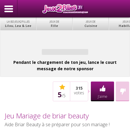
LA BD JEUX2FILLES
JEUX DE
JEUX DE
JEUX 
Lilou, Lea & Lee
Fille
Cuisine
Habill
Pendant le chargement de ton jeu, lance le court
message de notre sponsor
315
5
votes
/
5
J'aime
Jeu Mariage de briar beauty
Aide Briar Beauty à se préparer pour son mariage !