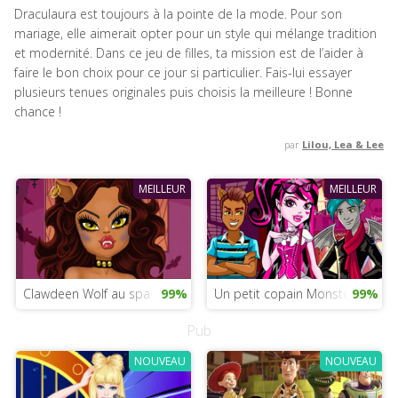
Draculaura est toujours à la pointe de la mode. Pour son
mariage, elle aimerait opter pour un style qui mélange tradition
et modernité. Dans ce jeu de filles, ta mission est de l’aider à
faire le bon choix pour ce jour si particulier. Fais-lui essayer
plusieurs tenues originales puis choisis la meilleure ! Bonne
chance !
par
Lilou, Lea & Lee
MEILLEUR
MEILLEUR
Clawdeen Wolf au spa
99%
Un petit copain Monster High p
99%
Pub
NOUVEAU
NOUVEAU