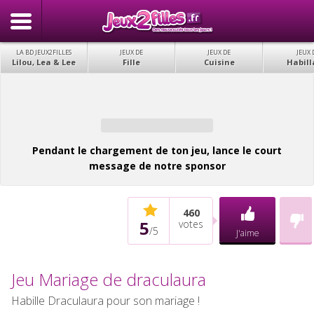
LA BD JEUX2FILLES
JEUX DE
JEUX DE
JEUX 
Lilou, Lea & Lee
Fille
Cuisine
Habill
Pendant le chargement de ton jeu, lance le court
message de notre sponsor
460
5
votes
/
5
J'aime
Jeu Mariage de draculaura
Habille Draculaura pour son mariage !