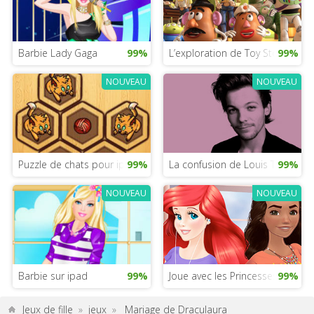
Barbie Lady Gaga
99%
L’exploration de Toy Story
99%
NOUVEAU
NOUVEAU
Puzzle de chats pour ipad
99%
La confusion de Louis Tomlinso
99%
NOUVEAU
NOUVEAU
Barbie sur ipad
99%
Joue avec les Princesses Disney 
99%
Jeux de fille
»
jeux
»
Mariage de Draculaura