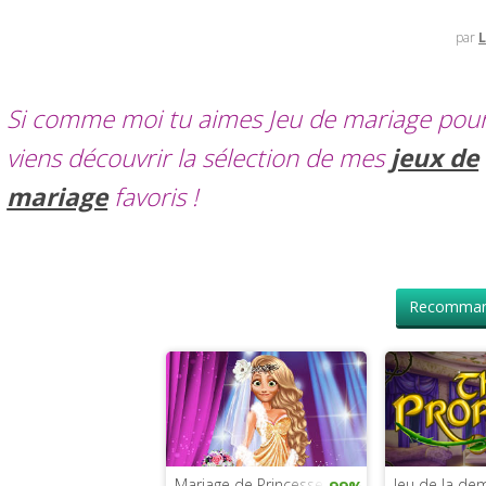
par
L
Si comme moi tu aimes Jeu de mariage pour f
viens découvrir la sélection de mes
jeux de
mariage
favoris !
Recomman
Mariage de Princesse Raiponce
Jeu de la de
99%