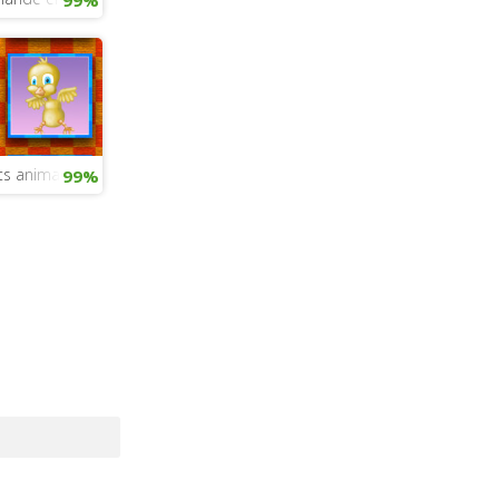
ts animaux
99%