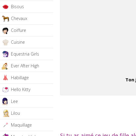
Bisous
Chevaux
Coiffure
Cuisine
Equestria Girls
Ever After High
Habillage
Ton 
Hello Kitty
Lee
Lilou
Maquillage
Si tu as aimé ce jeu de fille a