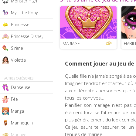
Monster High
My Little Pony
Princesse
Princesse Disney
MARIAGE
HABIL
Sirène
Violetta
Comment jouer au Jeu de m
Quelle fille n’a jamais songé à sa
AUTRES CATÉGORIES
Imaginer l’endroit enchanteur où se
Danseuse
aux différentes personnes que l’o
tous les convives...
Fée
Planifier son mariage n’est pas c
Manga
élément focalise l’attention de to
plus généralement du look comple
Mannequin
Ce jeu saura te rassurer, tel un
tenues de mariée.
Mariage