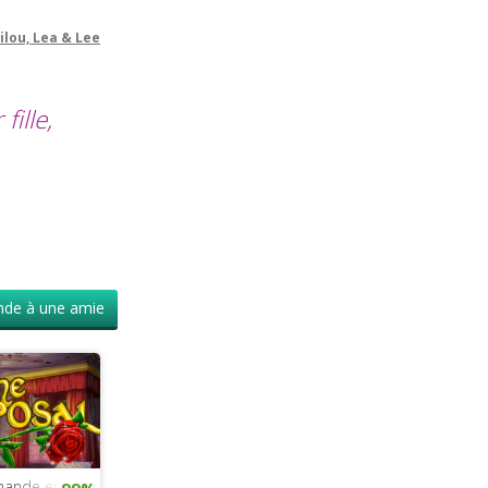
ilou, Lea & Lee
ille,
de à une amie
mande en mariage
99%