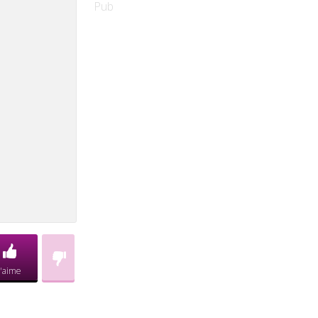
Pub
J'aime