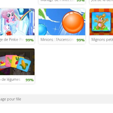
e de Pinkie Pie
Minions : l’Ascension de gru
Mignons peti
99%
99%
de légumes
99%
age pour fille