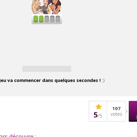
jeu va commencer dans quelques secondes !
:)
107
5
votes
/
5
lors découvre :