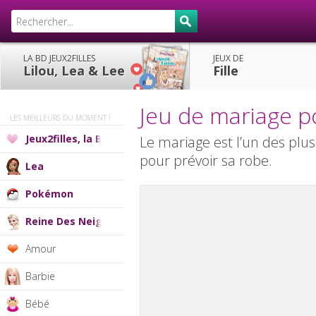
LA BD JEUX2FILLES
JEUX DE
Lilou, Lea & Lee
Fille
Jeu de mariage po
LES MEILLEURS DU MOMENT !
Jeux2filles, la BD
Le mariage est l’un des plus
pour prévoir sa robe.
Lea
Pokémon
Reine Des Neiges
Amour
Barbie
Bébé