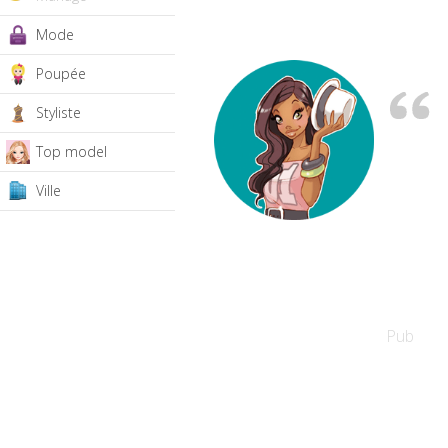
Mode
Poupée
Styliste
Top model
Ville
Pub