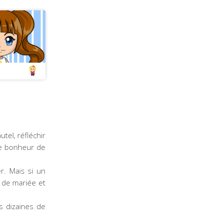
tel, réfléchir
 le bonheur de
er. Mais si un
e de mariée et
s dizaines de