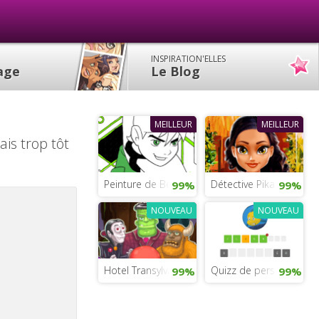
INSPIRATION'ELLES
lage
Le Blog
MEILLEUR
MEILLEUR
ais trop tôt
Peinture de Ben 10
Détective Pikachu
99%
99%
NOUVEAU
NOUVEAU
Hotel Transylvania Mahjong
Quizz de personnages
99%
99%