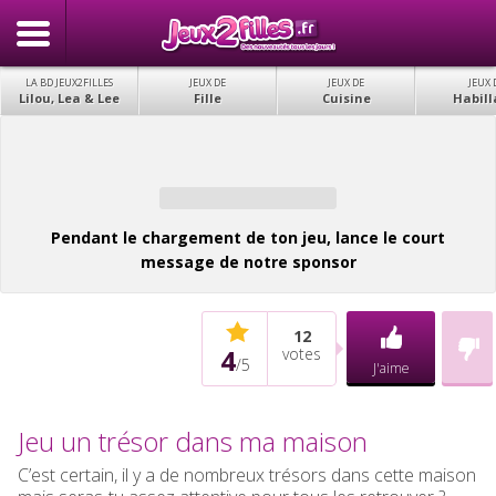
LA BD JEUX2FILLES
JEUX DE
JEUX DE
JEUX 
Lilou, Lea & Lee
Fille
Cuisine
Habill
Pendant le chargement de ton jeu, lance le court
message de notre sponsor
12
4
votes
/
5
J'aime
Jeu un trésor dans ma maison
C’est certain, il y a de nombreux trésors dans cette maison