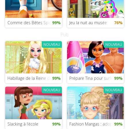
Comme des Bêtes Spot
99%
Jeu la nuit au musée
76%
Pub
NOUVEAU
NOUVEAU
Habillage de la Reine des Neiges
99%
Prépare Tina pour surfer cet été
99%
NOUVEAU
NOUVEAU
Slacking à l’école
99%
Fashion Mangas : adopte le styl
99%