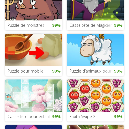
Puzzle de monstres
99%
Casse tête de Magicien
99%
Puzzle pour mobile
99%
Puzzle d’animaux pour mobile
99%
Casse tête pour enfants
99%
Fruita Swipe 2
99%