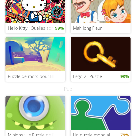
Hello Kitty : Quelles sont les différences ?
99%
Mah Jong Fleuri
Puzzle de mots pour filles
Lego 2 : Puzzle
93%
Pub
Minions : Le Puzzle de l’ascension de Gru
Un puzzle mondial
79%