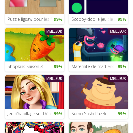
Puzzle Jigsaw pour les filles
99%
Scooby-doo le jeu : le labyrinthe
99%
MEILLEUR
MEILLEUR
Shopkins Saison 3
99%
Maternité de martiens
99%
MEILLEUR
MEILLEUR
Jeu d’habillage sur Détective Pikachu
99%
Sumo Sushi Puzzle
99%