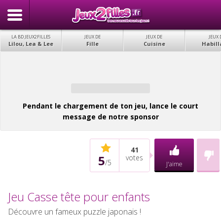
LA BD JEUX2FILLES
JEUX DE
JEUX DE
JEUX 
Lilou, Lea & Lee
Fille
Cuisine
Habill
Pendant le chargement de ton jeu, lance le court
message de notre sponsor
41
5
votes
/
5
J'aime
Jeu Casse tête pour enfants
Découvre un fameux puzzle japonais !