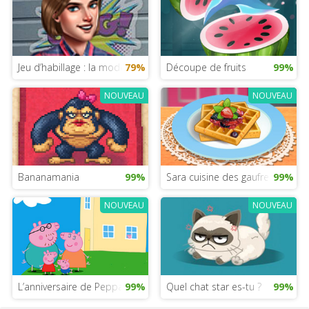
Jeu d’habillage : la mode au lycée
79%
Découpe de fruits
99%
NOUVEAU
NOUVEAU
Bananamania
99%
Sara cuisine des gaufres
99%
NOUVEAU
NOUVEAU
L’anniversaire de Peppa Pig
99%
Quel chat star es-tu ?
99%