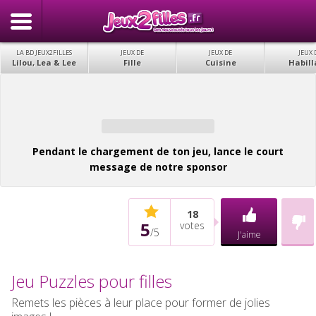
LA BD JEUX2FILLES
JEUX DE
JEUX DE
JEUX 
Lilou, Lea & Lee
Fille
Cuisine
Habill
Pendant le chargement de ton jeu, lance le court
message de notre sponsor
18
5
votes
/
5
J'aime
Jeu Puzzles pour filles
Remets les pièces à leur place pour former de jolies