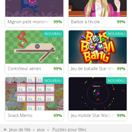
Mignon petit monstre
99%
Barbie à l’école
99%
NOUVEAU
NOUVEAU
Contrôleur aérien
99%
Jeu de bataille Star Wars
99%
NOUVEAU
NOUVEAU
Snack Memo
99%
Jeu mobile Star Wars pour filles
99%
Jeux de fille
»
jeux
»
Puzzles pour filles