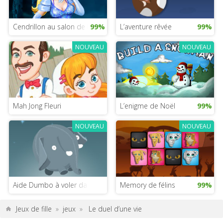
Cendrillon au salon de beauté
99%
L’aventure rêvée
99%
NOUVEAU
NOUVEAU
Mah Jong Fleuri
L’enigme de Noël
99%
NOUVEAU
NOUVEAU
Aide Dumbo à voler dans ce jeu Disney
Memory de félins
99%
Jeux de fille
»
jeux
»
Le duel d’une vie