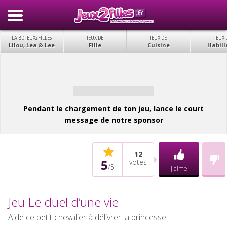
LA BD JEUX2FILLES
JEUX DE
JEUX DE
JEUX 
Lilou, Lea & Lee
Fille
Cuisine
Habill
Pendant le chargement de ton jeu, lance le court
message de notre sponsor
12
5
votes
/
5
J'aime
Jeu Le duel d’une vie
Aide ce petit chevalier à délivrer la princesse !