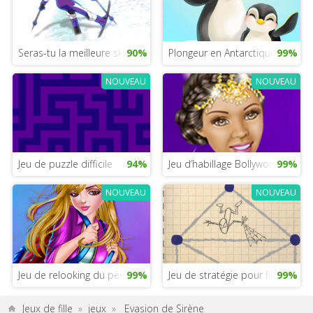
Seras-tu la meilleure skieuse ?
90%
Plongeur en Antarctique
99%
NOUVEAU
NOUVEAU
Jeu de puzzle difficile
94%
Jeu d’habillage Bollywood
99%
NOUVEAU
NOUVEAU
Jeu de relooking du père Noël
99%
Jeu de stratégie pour filles
99%
Jeux de fille
»
jeux
»
Evasion de Sirène