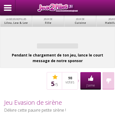
LA BD JEUX2FILLES
JEUX DE
JEUX DE
JEUX 
Lilou, Lea & Lee
Fille
Cuisine
Habill
Pendant le chargement de ton jeu, lance le court
message de notre sponsor
98
5
votes
/
5
J'aime
Jeu Evasion de sirène
Délivre cette pauvre petite sirène !