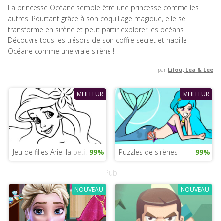
La princesse Océane semble être une princesse comme les
autres. Pourtant grâce à son coquillage magique, elle se
transforme en sirène et peut partir explorer les océans.
Découvre tous les trésors de son coffre secret et habille
Océane comme une vraie sirène !
par
Lilou, Lea & Lee
MEILLEUR
MEILLEUR
Jeu de filles Ariel la petite Sirène
99%
Puzzles de sirènes
99%
Pub
NOUVEAU
NOUVEAU