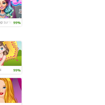
op sur les magazines
99%
i
99%