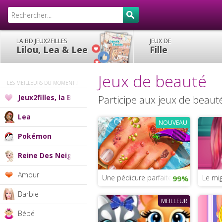
LA BD JEUX2FILLES
JEUX DE
Lilou, Lea & Lee
Fille
Jeux de beauté
LES MEILLEURS DU MOMENT !
Jeux2filles, la BD
Participe aux jeux de beauté 
Lea
NOUVEAU
Pokémon
Reine Des Neiges
Amour
Une pédicure parfaite pour les princ
Le mi
99%
Barbie
MEILLEUR
Bébé