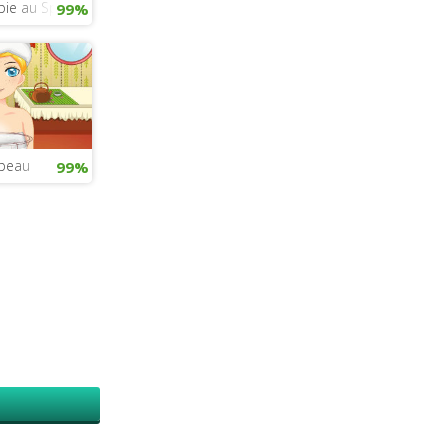
bie au Spa
99%
 peau
99%