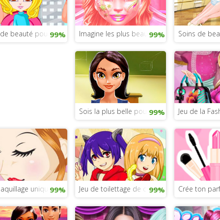
ompagnie
de beauté pour petites filles
Imagine les plus beaux maquillages d’hiver
Soins de bea
99%
99%
Sois la plus belle pour la rentrée
Jeu de la Fa
99%
aquillage unique
Jeu de toilettage de chatons
Crée ton parf
99%
99%