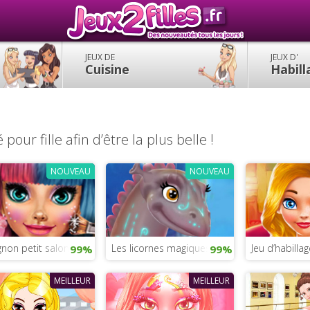
JEUX DE
JEUX D'
Cuisine
Habil
pour fille afin d’être la plus belle !
NOUVEAU
NOUVEAU
esses Disney
gnon petit salon de beauté de Cindy
Les licornes magiques
Jeu d’habilla
99%
99%
MEILLEUR
MEILLEUR