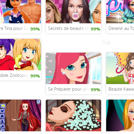
stagram
e Tina pour surfer cet été
Secrets de beauté des soeurs Jenner
Devenir au T
99%
99%
Pub
s 2
bile Zootopia pour filles
99%
Se Préparer pour une Fête
Beauté Kawai
99%