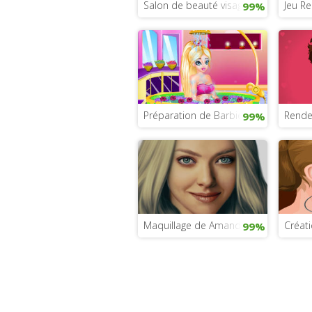
Salon de beauté visage et corps
Jeu Re
99%
Préparation de Barbie pour la plage
Rende
99%
Maquillage de Amanda Seyfried
Créati
99%