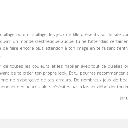
illage ou en habillage, les jeux de fille présents sur le site von
découvrir un monde d’esthétique auquel tu ne t’attendais certain
 de faire encore plus attention à ton image en te faisant t’entr
.
er de toutes les couleurs et les habiller avec tout ce qu’elles 
 avant de te créer ton propre look. Et tu pourras recommencer a
onne ne s’aperçoive de tes erreurs. De nombreux jeux de bea
pendant des heures, alors n’hésites pas à laisser déborder ton im
par
L