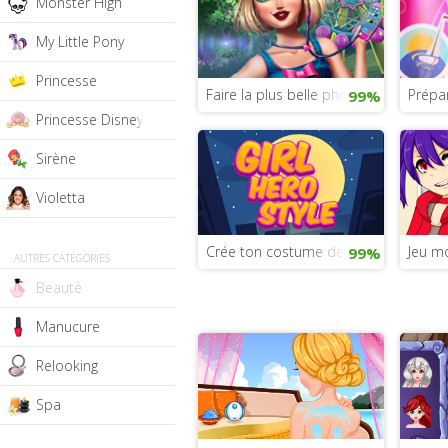
Monster High
My Little Pony
Princesse
Faire la plus belle photo de profil In
Prépar
99%
Princesse Disney
Sirène
Violetta
Crée ton costume des indestructible
Jeu mo
99%
AUTRES CATÉGORIES
Beauté
Manucure
Relooking
Spa