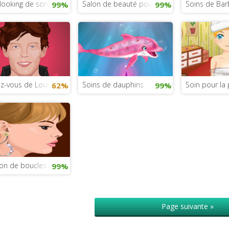
looking de sorcière
Salon de beauté pour stars
Soins de Bar
99%
99%
z-vous de Louis Tomlinson
Soins de dauphins
Soin pour la
62%
99%
on de boucles d’oreilles
99%
Page suivante »