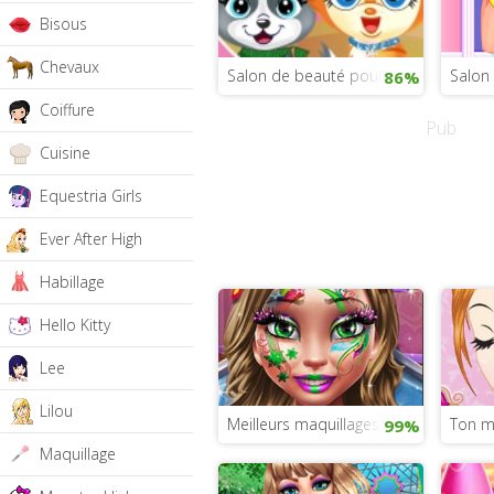
Bisous
Chevaux
Salon de beauté pour animaux de c
Salon 
86%
Coiffure
Pub
Cuisine
Equestria Girls
Ever After High
Habillage
Hello Kitty
Lee
Lilou
Meilleurs maquillages d’hiver
Ton m
99%
Maquillage