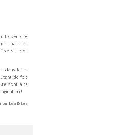
t t’aider à te
ement pas. Les
aîner sur des
ont dans leurs
utant de fois
uté sont à ta
agination !
ilou, Lea & Lee