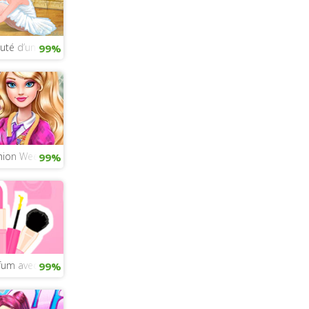
uté d’une danseuse
99%
shion Week Paris 2019
99%
um avec la princesse Ariel
99%