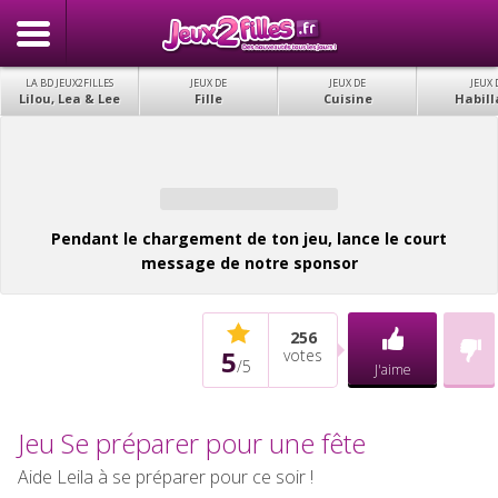
LA BD JEUX2FILLES
JEUX DE
JEUX DE
JEUX 
Lilou, Lea & Lee
Fille
Cuisine
Habill
Pendant le chargement de ton jeu, lance le court
message de notre sponsor
256
5
votes
/
5
J'aime
Jeu Se préparer pour une fête
Aide Leila à se préparer pour ce soir !