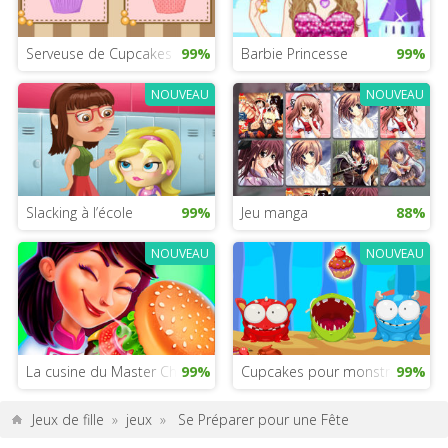
Serveuse de Cupcakes
99%
Barbie Princesse
99%
NOUVEAU
NOUVEAU
Slacking à l’école
99%
Jeu manga
88%
NOUVEAU
NOUVEAU
La cusine du Master Chef Mexicain
99%
Cupcakes pour monstres
99%
Jeux de fille
»
jeux
»
Se Préparer pour une Fête