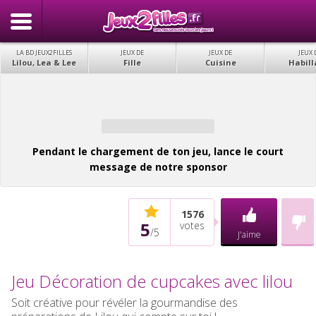
LA BD JEUX2FILLES
JEUX DE
JEUX DE
JEUX 
Lilou, Lea & Lee
Fille
Cuisine
Habill
Pendant le chargement de ton jeu, lance le court
message de notre sponsor
1576
5
votes
/
5
J'aime
Jeu Décoration de cupcakes avec lilou
Soit créative pour révéler la gourmandise des