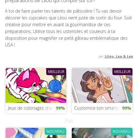
préparations de Lilou qui compte sur toi !
A toi de faire parler tes talents de pâtissière ! Tu vas devoir
décorer les cupcakes que Lilou vient juste de sortir du four. Soit
créative pour mettre en avant la gourmandise de ces
préparations. Utilise tous les ustensiles et couleurs à ta
disposition pour magnifier ce petit gâteau emblématique des
USA !
par
Lilou, Lea & Lee
MEILLEUR
MEILLEUR
Jeux de coloriages d’animaux
99%
Customise ton smartphone ave
99%
Pub
NOUVEAU
NOUVEAU