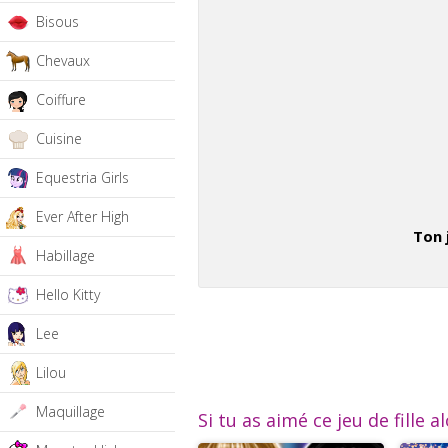
Bisous
Chevaux
Coiffure
Cuisine
Equestria Girls
Ever After High
Ton 
Habillage
Hello Kitty
Lee
Lilou
Maquillage
Si tu as aimé ce jeu de fille a