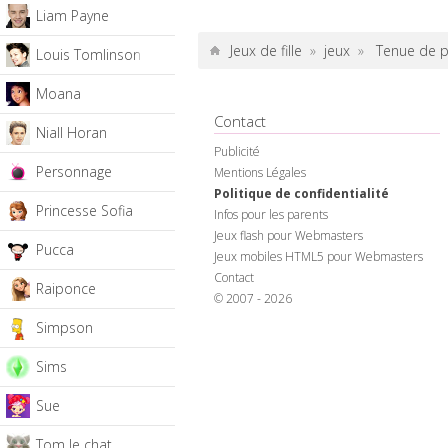
Liam Payne
Jeux de fille
»
jeux
»
Tenue de p
Louis Tomlinson
Moana
Contact
Niall Horan
Publicité
Personnage
Mentions Légales
Politique de confidentialité
Princesse Sofia
Infos pour les parents
Jeux flash pour Webmasters
Pucca
Jeux mobiles HTML5 pour Webmasters
Contact
Raiponce
© 2007 - 2026
Simpson
Sims
Sue
Tom le chat