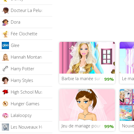
Docteur La Peluche
Dora
Fée Clochette
Glee
Hannah Montana
Harry Potter
Barbie la mariée sur mobile
Le ma
99%
Harry Styles
High School Musical
Hunger Games
Lalaloopsy
Jeu de mariage pour fille
Nouve
99%
Les Nouveaux Héros