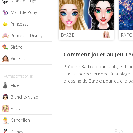
Monster High
My Little Pony
Princesse
BARBIE
RAIP
Princesse Disney
Sirène
Comment jouer au Jeu Ten
Violetta
Prépare Barbie pour la plage. Tro
une superbe journée à la plage. L
AUTRES CATÉGORIES
dressing de Barbie pour qu’elle ba
Alice
Blanche-Neige
Bratz
Cendrillon
Pub
Disney