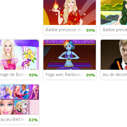
Barbie princesse du feu
Barbie prince
99%
riage de Barbie
Yoga avec Rainbow Dash
Jeu de dessin
99%
99%
au jeu Barbie
83%