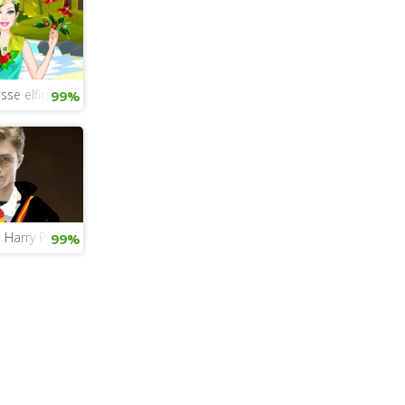
sse elfique
99%
 Harry Potter
99%