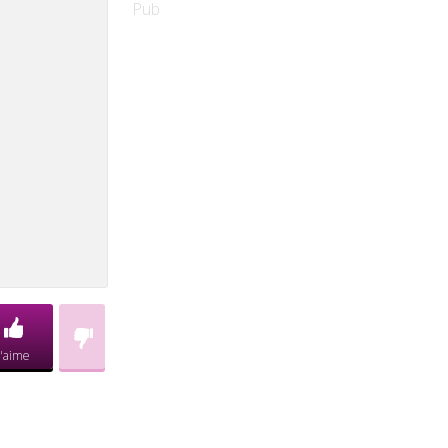
Pub
J'aime