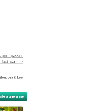
es pour passer
l faut dans le
ilou, Lea & Lee
de à une amie