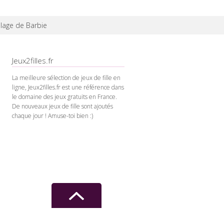
lage de Barbie
Jeux2filles.fr
La meilleure sélection de jeux de fille en
ligne, Jeux2filles.fr est une référence dans
le domaine des jeux gratuits en France.
De nouveaux jeux de fille sont ajoutés
chaque jour ! Amuse-toi bien :)