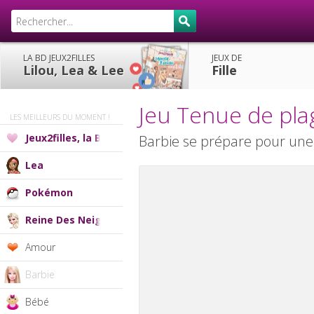
LA BD JEUX2FILLES
JEUX DE
Lilou, Lea & Lee
Fille
Jeu Tenue de pla
LES MEILLEURS DU MOMENT !
Jeux2filles, la BD
Barbie se prépare pour une
Lea
Pokémon
Reine Des Neiges
Amour
Barbie
Bébé