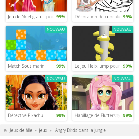
Jeu de Noël gratuit pour les filles
99%
Décoration de cupcakes avec Li
99%
NOUVEAU
NOUVEAU
Match Sous marin
99%
Le jeu Helix Jump pour fille
99%
NOUVEAU
NOUVEAU
Détective Pikachu
99%
Habillage de Fluttershy
99%
Jeux de fille
»
jeux
»
Angry Birds dans la jungle