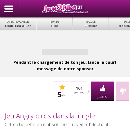
LA BD JEUX2FILLES
JEUX DE
JEUX DE
JEUX 
Lilou, Lea & Lee
Fille
Cuisine
Habill
Pendant le chargement de ton jeu, lance le court
message de notre sponsor
161
5
votes
/
5
J'aime
Jeu Angry birds dans la jungle
Cette chouette veut absolument réveiller l’éléphant !