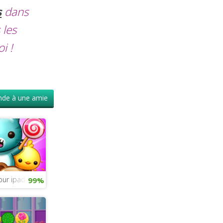
s
dans
 les
i !
de à une amie
our ipad
99%