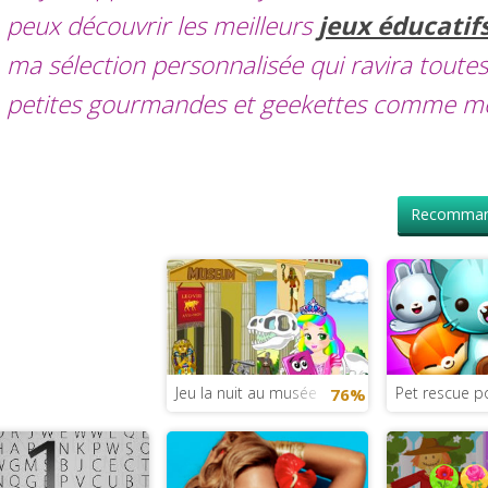
peux découvrir les meilleurs
jeux éducatif
ma sélection personnalisée qui ravira toutes
petites gourmandes et geekettes comme mo
Recomman
Jeu la nuit au musée
Pet rescue p
76%