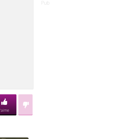
Pub
J'aime