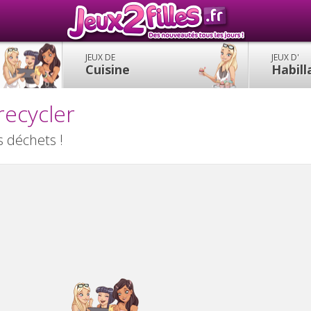
JEUX DE
JEUX D'
Cuisine
Habil
recycler
s déchets !