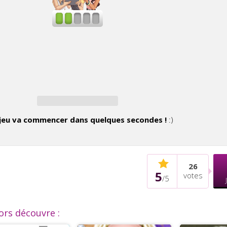
jeu va commencer dans quelques secondes !
:)
26
5
votes
/
5
lors découvre :