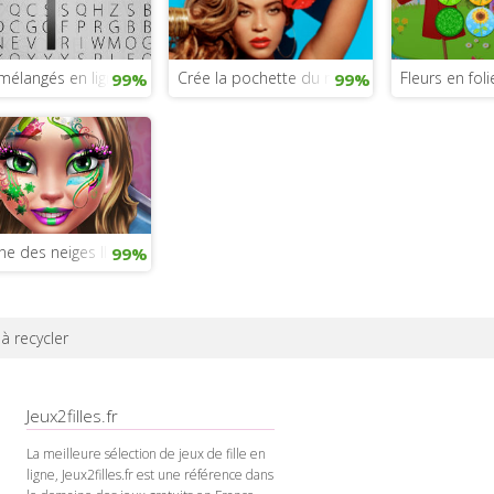
mélangés en ligne
Crée la pochette du nouvel album de Beyon
Fleurs en foli
99%
99%
ne des neiges II : Le jeu
99%
à recycler
Jeux2filles.fr
La meilleure sélection de jeux de fille en
ligne, Jeux2filles.fr est une référence dans