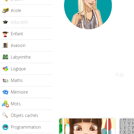
école
éducatifs
Enfant
évasion
Labyrinthe
Logique
Pub
Maths
Mémoire
Mots
Objets cachés
Programmation