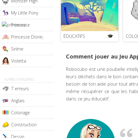
Monster High
My Little Pony
Princesse
ÉDUCATIFS
COLO
Princesse Disney
Sirène
Comment jouer au Jeu App
Violetta
Robocubo est une poubelle intellig
leurs déchets dans le bon container
AUTRES CATÉGORIES
besoin de ton aide pour tout attr
7 erreurs
même récupérer ce que les habita
dans ce jeu éducatif.
Anglais
Coloriage
Construction
Dessin