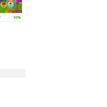
cé
e
99%