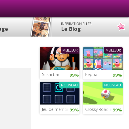
INSPIRATION'ELLES
lage
Le Blog
MEILLEUR
MEILLEUR
Sushi bar
Peppa
99%
99%
NOUVEAU
NOUVEAU
Jeu de mémoire spatiale
Crossy Road en ligne
99%
99%