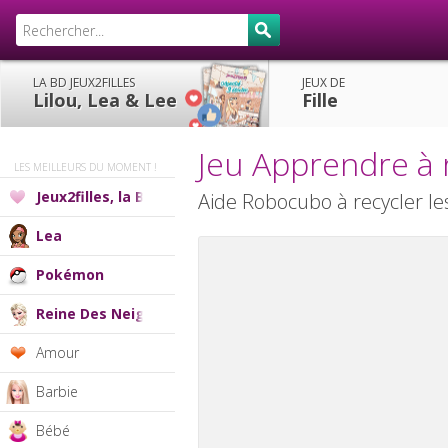
LA BD JEUX2FILLES
JEUX DE
Lilou, Lea & Lee
Fille
Jeu Apprendre à 
LES MEILLEURS DU MOMENT !
Jeux2filles, la BD
Aide Robocubo à recycler le
Lea
Pokémon
Reine Des Neiges
Amour
Barbie
Bébé