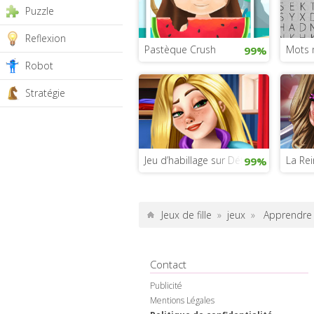
Puzzle
Reflexion
Pastèque Crush
Mots 
99%
Robot
Stratégie
Jeu d’habillage sur Détective Pikachu
La Rei
99%
Jeux de fille
»
jeux
»
Apprendre 
Contact
Publicité
Mentions Légales