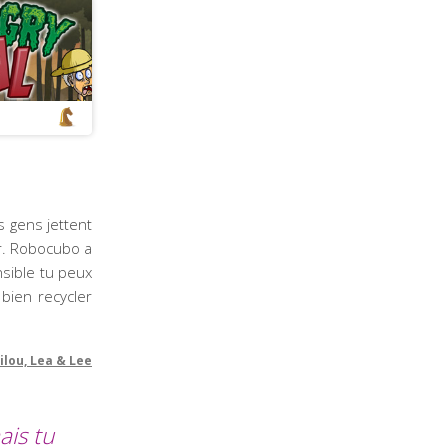
s gens jettent
ier. Robocubo a
nsible tu peux
bien recycler
ilou, Lea & Lee
ais tu