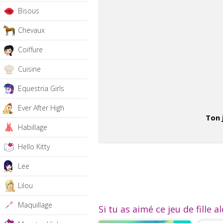
Bisous
Chevaux
Coiffure
Cuisine
Equestria Girls
Ever After High
Ton 
Habillage
Hello Kitty
Lee
Lilou
Maquillage
Si tu as aimé ce jeu de fille a