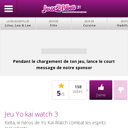
LA BD JEUX2FILLES
JEUX DE
JEUX DE
JEUX 
Lilou, Lea & Lee
Fille
Cuisine
Habill
Pendant le chargement de ton jeu, lance le court
message de notre sponsor
138
5
votes
/
5
J'aime
Jeu Yo kai watch 3
Keita, le héros de Yo Kai Watch combat les esprits