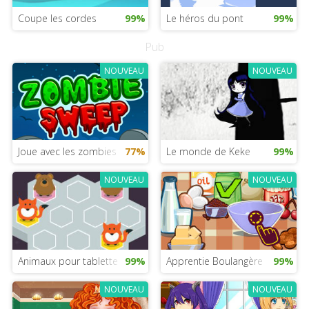
Coupe les cordes
99%
Le héros du pont
99%
Pub
NOUVEAU
NOUVEAU
Joue avec les zombies
77%
Le monde de Keke
99%
NOUVEAU
NOUVEAU
Animaux pour tablette
99%
Apprentie Boulangère
99%
NOUVEAU
NOUVEAU