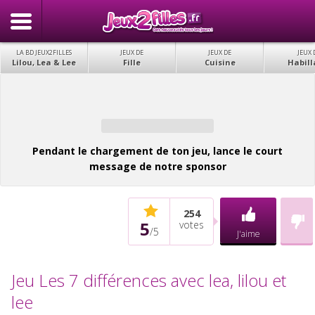
LA BD JEUX2FILLES
JEUX DE
JEUX DE
JEUX 
Lilou, Lea & Lee
Fille
Cuisine
Habill
Pendant le chargement de ton jeu, lance le court
message de notre sponsor
254
5
votes
/
5
J'aime
Jeu Les 7 différences avec lea, lilou et
lee