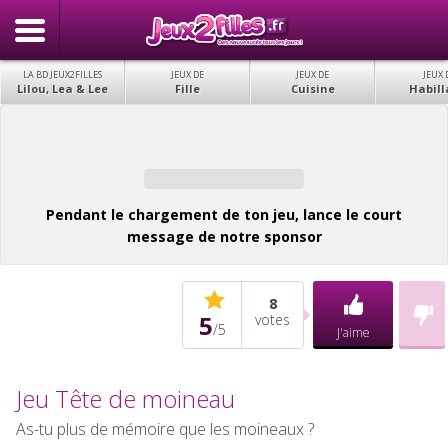
LA BD JEUX2FILLES
JEUX DE
JEUX DE
JEUX 
Lilou, Lea & Lee
Fille
Cuisine
Habill
Pendant le chargement de ton jeu, lance le court
message de notre sponsor
8
5
votes
/
5
J'aime
Jeu Tête de moineau
As-tu plus de mémoire que les moineaux ?