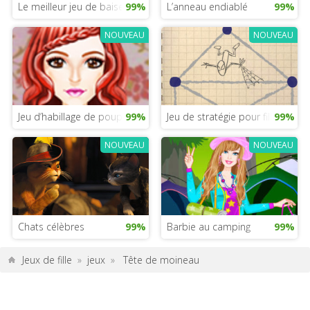
Le meilleur jeu de baisers pour filles
99%
L’anneau endiablé
99%
NOUVEAU
NOUVEAU
Jeu d’habillage de poupées surprise LOL
99%
Jeu de stratégie pour filles
99%
NOUVEAU
NOUVEAU
Chats célèbres
99%
Barbie au camping
99%
Jeux de fille
»
jeux
»
Tête de moineau