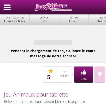
LA BD JEUX2FILLES
JEUX DE
JEUX DE
JEUX 
Lilou, Lea & Lee
Fille
Cuisine
Habill
Pendant le chargement de ton jeu, lance le court
message de notre sponsor
35
5
votes
/
5
J'aime
Jeu Animaux pour tablette
Relie les animaux pour rassembler les troupeaux !