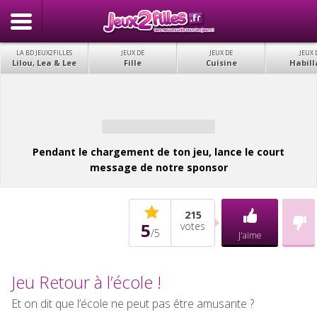
LA BD JEUX2FILLES
JEUX DE
JEUX DE
JEUX 
Lilou, Lea & Lee
Fille
Cuisine
Habill
Pendant le chargement de ton jeu, lance le court
message de notre sponsor
215
5
votes
/
5
J'aime
Jeu Retour à l’école !
Et on dit que l’école ne peut pas être amusante ?