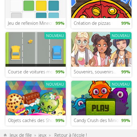
Jeu de reflexion Minecraft
99%
Création de pizzas
99%
NOUVEAU
NOUVEAU
Course de voitures mobile
99%
Souvenirs, souvenirs...
99%
NOUVEAU
NOUVEAU
Objets cachés des Shopkins
99%
Candy Crush des Minions
99%
Jeux de fille
»
jeux
»
Retour à l’école !