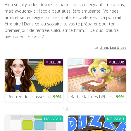
Bien sûr, il y a des devoirs et parfois des enseignants mesquins,
mais avouons-le : l’école peut aussi être amusante ! Voir ses
amis et se renseigner sur ses matières préférées... ça pourrait
être pire ! Dans ce jeu scolaire, tu vas te préparer pour ton
premier jour de rentrée. Calculatrice hmm..... De quoi d’autre
avons-nous besoin ?
par
Lilou, Lea & Lee
MEILLEUR
MEILLEUR
Rentrée des classes à l’école Riverdale
99%
Barbie fait des bêtises à l’école
99%
Pub
NOUVEAU
NOUVEAU