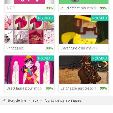
1 2 3
99%
Jeu d’enfant pour tablette
99%
NOUVEAU
NOUVEAU
Princesses
99%
L’aventure d’un chevalier médiév
NOUVEAU
NOUVEAU
Draculaura pour mobile
99%
La chasse aux trésors
99%
Jeux de fille
»
jeux
»
Quizz de personnages