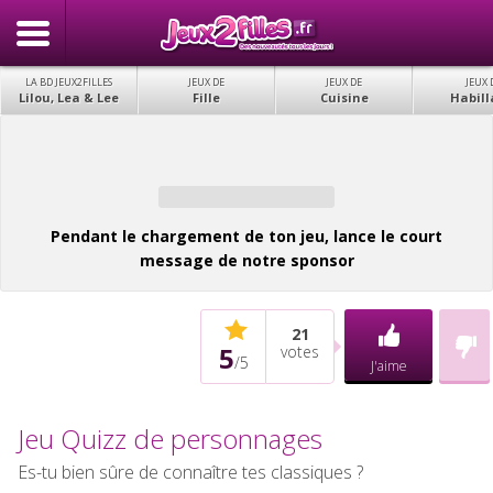
LA BD JEUX2FILLES
JEUX DE
JEUX DE
JEUX 
Lilou, Lea & Lee
Fille
Cuisine
Habill
Pendant le chargement de ton jeu, lance le court
message de notre sponsor
21
5
votes
/
5
J'aime
Jeu Quizz de personnages
Es-tu bien sûre de connaître tes classiques ?