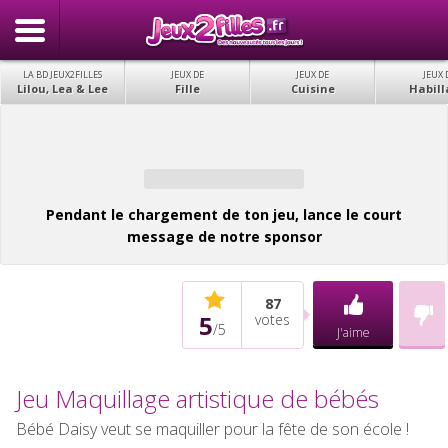
LA BD JEUX2FILLES
JEUX DE
JEUX DE
JEUX 
Lilou, Lea & Lee
Fille
Cuisine
Habill
Pendant le chargement de ton jeu, lance le court
message de notre sponsor
87
5
votes
/
5
J'aime
Jeu Maquillage artistique de bébés
Bébé Daisy veut se maquiller pour la fête de son école !