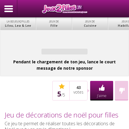
LA BD JEUX2FILLES
JEUX DE
JEUX DE
JEUX 
Lilou, Lea & Lee
Fille
Cuisine
Habill
Pendant le chargement de ton jeu, lance le court
message de notre sponsor
43
5
votes
/
5
J'aime
Jeu de décorations de noël pour filles
Ce jeu te permet de réaliser toutes les décorations de