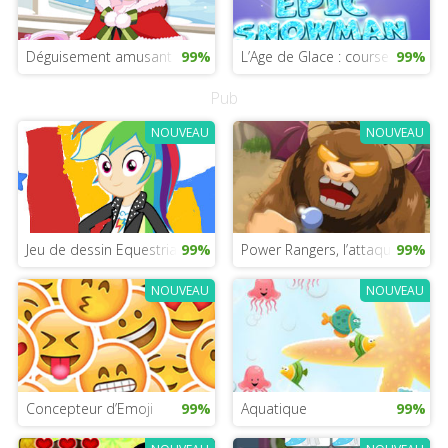
Déguisement amusant de Noël
99%
L’Age de Glace : course de haut
99%
Pub
NOUVEAU
NOUVEAU
Jeu de dessin Equestria Girls
99%
Power Rangers, l’attaque des m
99%
NOUVEAU
NOUVEAU
Concepteur d’Emoji
99%
Aquatique
99%