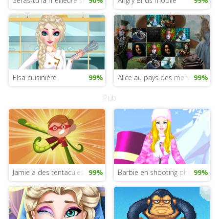
Seras-tu la meilleure skieuse ?
90%
Angry Birds mobile
99%
Elsa cuisinière
99%
Alice au pays des merveilles de
99%
Pub
Jamie a des tentacules
99%
Barbie en shooting photo
99%