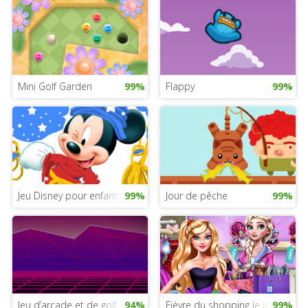
Mini Golf Garden
99%
Flappy
99%
Jeu Disney pour enfants
99%
Jour de pêche
99%
Jeu d’arcade et de golf
94%
Fièvre du shopping le jeu
99%