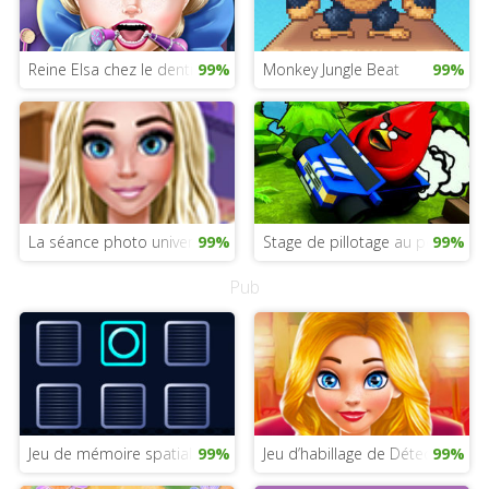
Reine Elsa chez le dentiste
99%
Monkey Jungle Beat
99%
La séance photo universitaire de Barbie
99%
Stage de pillotage au poulailler
99%
Pub
Jeu de mémoire spatiale
99%
Jeu d’habillage de Détective Nin
99%