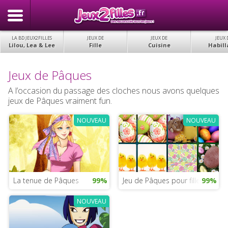
LA BD JEUX2FILLES
JEUX DE
JEUX DE
JEUX 
Lilou, Lea & Lee
Fille
Cuisine
Habill
Jeux de Pâques
A l’occasion du passage des cloches nous avons quelques
jeux de Pâques vraiment fun.
NOUVEAU
NOUVEAU
La tenue de Pâques
99%
Jeu de Pâques pour filles
99%
NOUVEAU