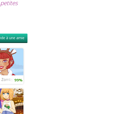
 petites
de à une amie
h Zomby Gaga
99%