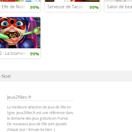
 Elfe de Noël
Serveuse de Tacos
Salon de bea
99%
99%
 2 : La tournée mondiale le jeu
99%
 Noël
Jeux2filles.fr
La meilleure sélection de jeux de fille en
ligne, Jeux2filles.fr est une référence dans
le domaine des jeux gratuits en France.
De nouveaux jeux de fille sont ajoutés
chaque jour ! Amuse-toi bien :)