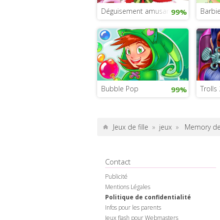
Déguisement amusant de Noël
Barbie
99%
Bubble Pop
Trolls
99%
Jeux de fille
»
jeux
»
Memory de
Contact
Publicité
Mentions Légales
Politique de confidentialité
Infos pour les parents
Jeux flash pour Webmasters