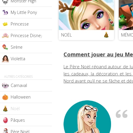
Monster High
My Little Pony
Princesse
NOËL
MÉMO
Princesse Disney
Sirène
Comment jouer au Jeu Me
Violetta
Le Père Noël répand autour de lui
les cadeaux, la décoration et le
AUTRES CATÉGORIES
Nord avant qu’il ne se fâche et dé
Carnaval
Halloween
Noël
Pâques
Père Noël