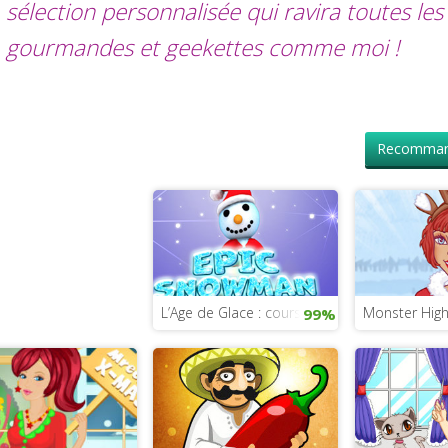
sélection personnalisée qui ravira toutes les
gourmandes et geekettes comme moi !
Recomman
L’Age de Glace : course de hauteur
Monster Hig
99%