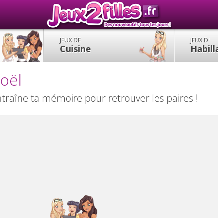
JEUX DE
JEUX D'
Cuisine
Habil
oël
raîne ta mémoire pour retrouver les paires !