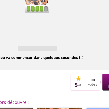
jeu va commencer dans quelques secondes !
:)
88
5
votes
/
5
lors découvre :