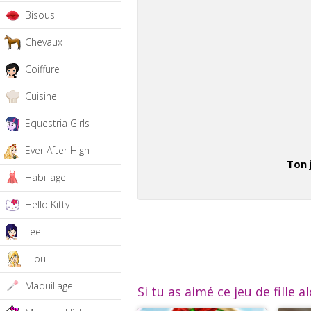
Bisous
Chevaux
Coiffure
Cuisine
Equestria Girls
Ever After High
Ton 
Habillage
Hello Kitty
Lee
Lilou
Maquillage
Si tu as aimé ce jeu de fille a