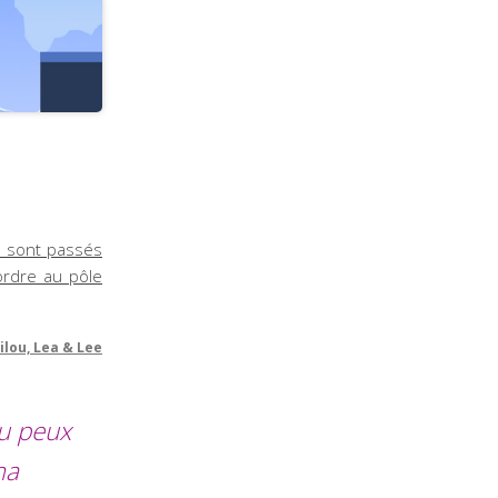
où sont passés
ordre au pôle
ilou, Lea & Lee
tu peux
ma