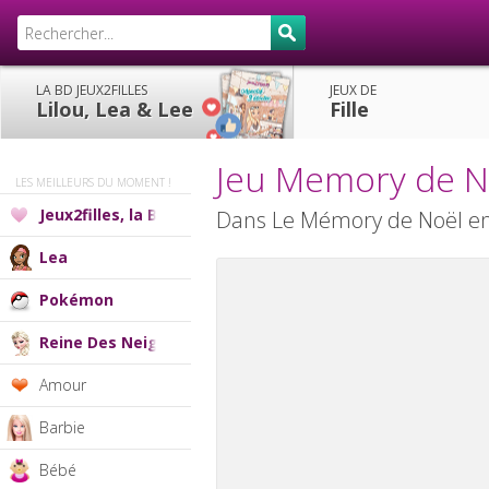
LA BD JEUX2FILLES
JEUX DE
Lilou, Lea & Lee
Fille
Jeu Memory de N
LES MEILLEURS DU MOMENT !
Jeux2filles, la BD
Dans Le Mémory de Noël ent
Lea
Pokémon
Reine Des Neiges
Amour
Barbie
Bébé