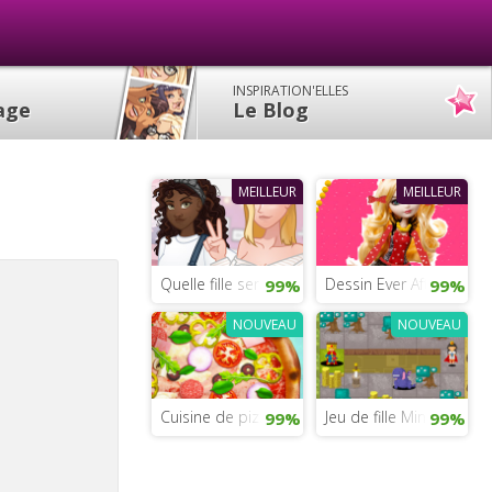
INSPIRATION'ELLES
lage
Le Blog
MEILLEUR
MEILLEUR
Quelle fille sera la meilleure instagrameuse ?
Dessin Ever After High
99%
99%
NOUVEAU
NOUVEAU
Cuisine de pizzas réalistes
Jeu de fille Minecraft
99%
99%