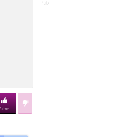
Pub
J'aime