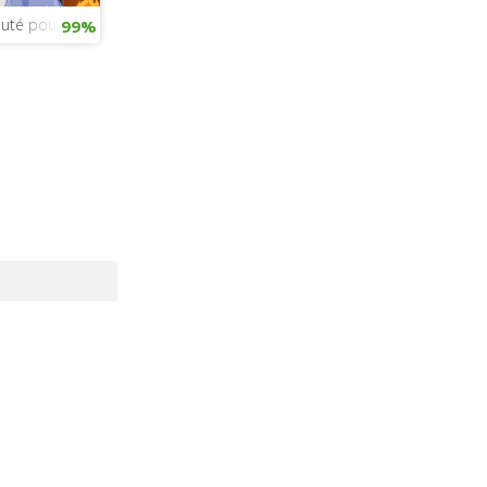
uté pour petits chats
99%