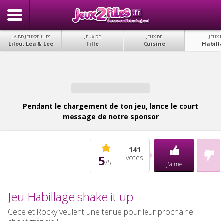
LA BD JEUX2FILLES
JEUX DE
JEUX DE
JEUX 
Lilou, Lea & Lee
Fille
Cuisine
Habill
Pendant le chargement de ton jeu, lance le court
message de notre sponsor
141
5
votes
/
5
J'aime
Jeu Habillage shake it up
Cece et Rocky veulent une tenue pour leur prochaine