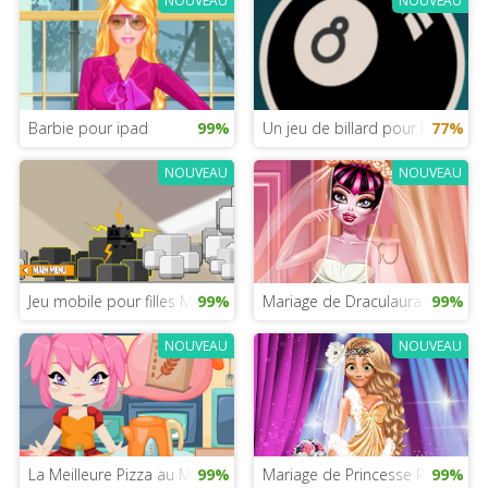
NOUVEAU
NOUVEAU
Barbie pour ipad
99%
Un jeu de billard pour les filles
77%
NOUVEAU
NOUVEAU
Jeu mobile pour filles Minecraft
99%
Mariage de Draculaura
99%
NOUVEAU
NOUVEAU
La Meilleure Pizza au Monde
99%
Mariage de Princesse Raiponce
99%