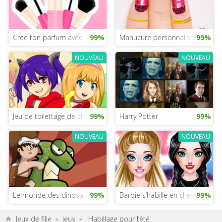
Crée ton parfum avec la princesse Ariel
99%
Manucure personnalisée
99%
NOUVEAU
NOUVEAU
Jeu de toilettage de chatons
99%
Harry Potter
99%
NOUVEAU
NOUVEAU
Le monde des dinosaures
99%
Barbie s’habille en cheerleader
99%
Jeux de fille
»
jeux
»
Habillage pour l’été