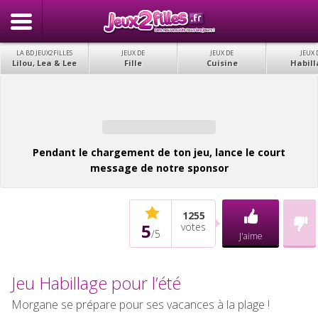
LA BD JEUX2FILLES
JEUX DE
JEUX DE
JEUX 
Lilou, Lea & Lee
Fille
Cuisine
Habill
Pendant le chargement de ton jeu, lance le court
message de notre sponsor
1255
5
votes
/
5
J'aime
Jeu Habillage pour l’été
Morgane se prépare pour ses vacances à la plage !