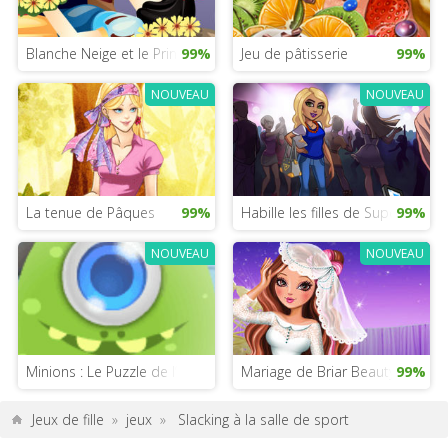
Blanche Neige et le Prince Charmant
99%
Jeu de pâtisserie
99%
NOUVEAU
NOUVEAU
La tenue de Pâques
99%
Habille les filles de Super Hero 
99%
NOUVEAU
NOUVEAU
Minions : Le Puzzle de l’ascension de Gru
Mariage de Briar Beauty
99%
Jeux de fille
»
jeux
»
Slacking à la salle de sport