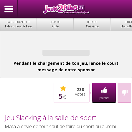
LA BD JEUX2FILLES
JEUX DE
JEUX DE
JEUX 
Lilou, Lea & Lee
Fille
Cuisine
Habill
Pendant le chargement de ton jeu, lance le court
message de notre sponsor
238
5
votes
/
5
J'aime
Jeu Slacking à la salle de sport
Mata a envie de tout sauf de faire du sport aujourd’hui !