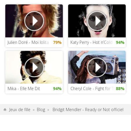
Julien Doré - Moi lolita
79%
Katy Perry - Hot n’Cold
94%
Mika - Elle Me Dit
94%
Cheryl Cole - Fight for This Love
88%
Jeux de fille
»
Blog
»
Bridgit Mendler - Ready or Not officiel