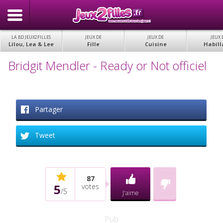
LA BD JEUX2FILLES
JEUX DE
JEUX DE
JEUX 
Lilou, Lea & Lee
Fille
Cuisine
Habill
Bridgit Mendler - Ready or Not officiel
Partager
Tweet
87
5
votes
/
5
J'aime
Pub