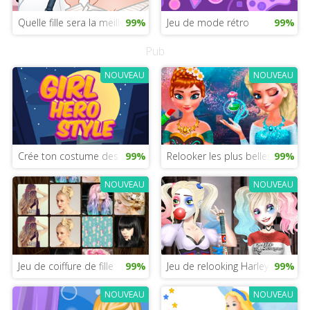
Quelle fille sera la meilleure instagrameuse ?
99%
Jeu de mode rétro
99%
Pub
NOUVEAU
NOUVEAU
Crée ton costume des indestructibles 2
99%
Relooker les plus belles princes
99%
NOUVEAU
NOUVEAU
Jeu de coiffure de fille
99%
Jeu de relooking Harley Quinn
99%
NOUVEAU
NOUVEAU