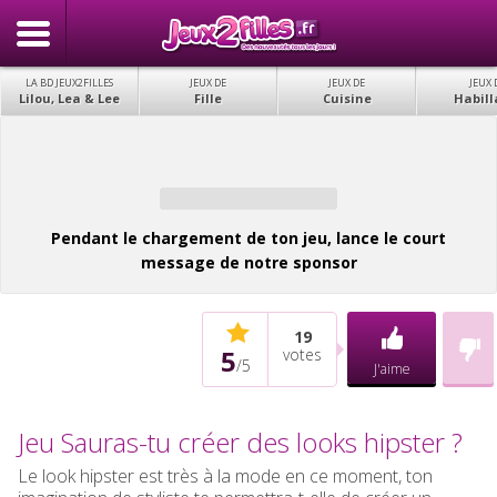
LA BD JEUX2FILLES
JEUX DE
JEUX DE
JEUX 
Lilou, Lea & Lee
Fille
Cuisine
Habill
Pendant le chargement de ton jeu, lance le court
message de notre sponsor
19
5
votes
/
5
J'aime
Jeu Sauras-tu créer des looks hipster ?
Le look hipster est très à la mode en ce moment, ton