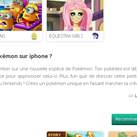
ONS
EQUESTRIA GIRLS
kémon sur iphone ?
omber sur une nouvelle espèce de Pokémon. Ton pokédex est déj
e pour apprivoiser celui-ci. Plus fun que de dresser cette petit
 l’entends ! Crées un pokémon unique en faisant marcher ta créat
par
L
Recomman