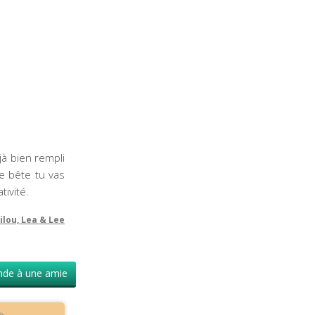
à bien rempli
e bête tu vas
ivité.
ilou, Lea & Lee
de à une amie