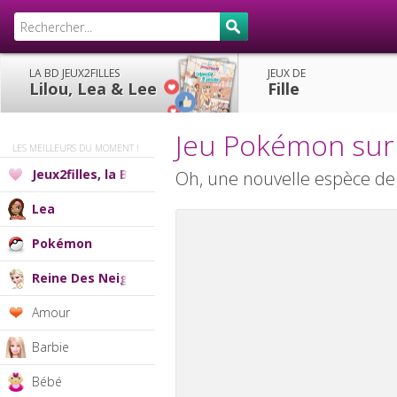
LA BD JEUX2FILLES
JEUX DE
Lilou, Lea & Lee
Fille
Jeu Pokémon sur
LES MEILLEURS DU MOMENT !
Jeux2filles, la BD
Oh, une nouvelle espèce de
Lea
Pokémon
Reine Des Neiges
Amour
Barbie
Bébé