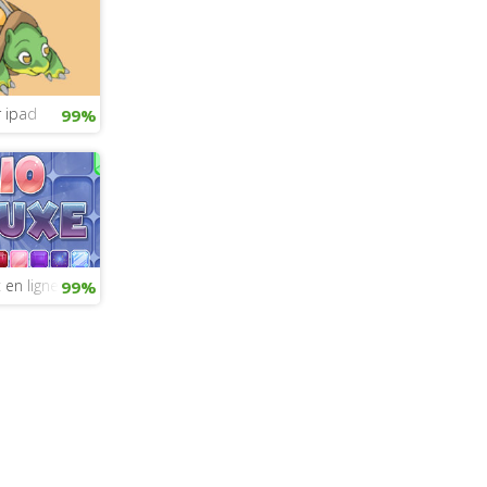
 ipad
99%
 en ligne
99%