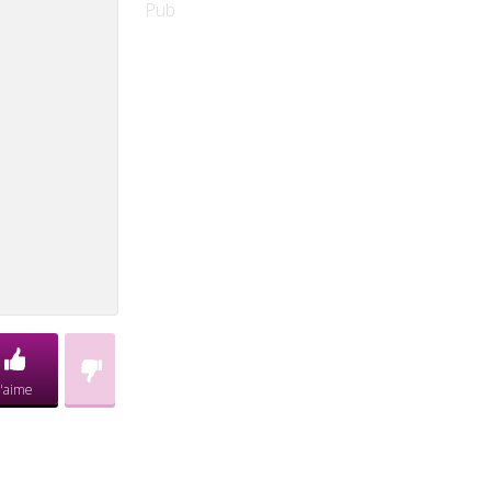
Pub
J'aime