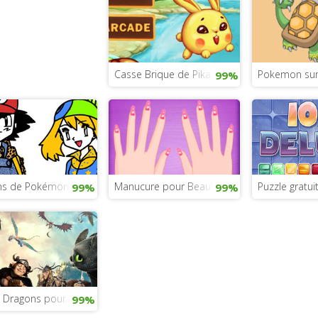
Casse Brique de Pikachu
Pokemon sur
99%
ns de Pokémon
Manucure pour Beauty Betty
Puzzle gratuit
99%
99%
 Dragons pour filles
99%