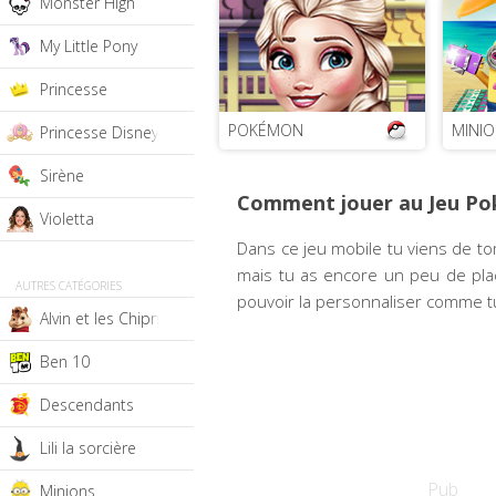
Monster High
My Little Pony
Princesse
POKÉMON
MINI
Princesse Disney
Sirène
Comment jouer au Jeu Po
Violetta
Dans ce jeu mobile tu viens de t
mais tu as encore un peu de plac
AUTRES CATÉGORIES
pouvoir la personnaliser comme tu
Alvin et les Chipmunks
Ben 10
Descendants
Lili la sorcière
Pub
Minions