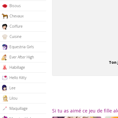
Bisous
Chevaux
Coiffure
Cuisine
Equestria Girls
Ever After High
Ton 
Habillage
Hello Kitty
Lee
Lilou
Maquillage
Si tu as aimé ce jeu de fille a