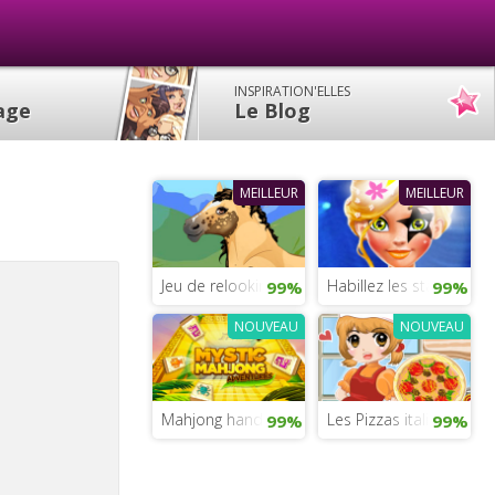
INSPIRATION'ELLES
lage
Le Blog
MEILLEUR
MEILLEUR
Jeu de relooking mon petit poney
Habillez les stars de Ti
99%
99%
NOUVEAU
NOUVEAU
Mahjong hand spinner
Les Pizzas italiennes
99%
99%