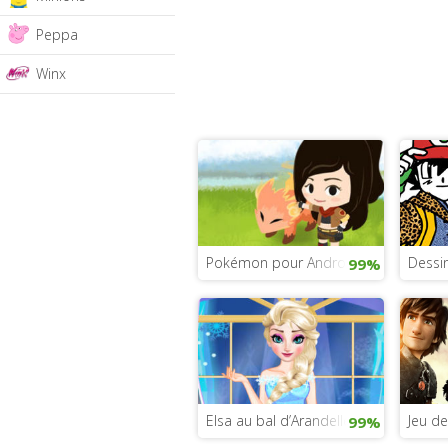
Peppa
Winx
Pokémon pour Android
Dessi
99%
Elsa au bal d’Arandelle
Jeu de
99%