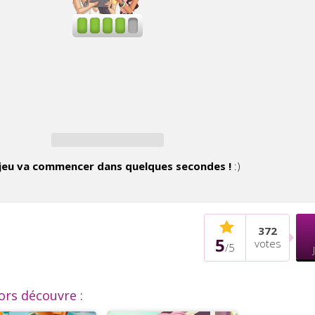
jeu va commencer dans quelques secondes !
:)
372
5
votes
/
5
lors découvre :