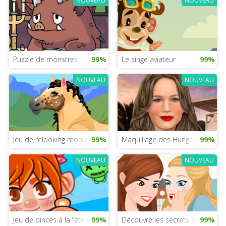
NOUVEAU
NOUVEAU
Puzzle de monstres
99%
Le singe aviateur
99%
NOUVEAU
NOUVEAU
Jeu de relooking mon petit poney
99%
Maquillage des Hunger Games
99%
NOUVEAU
NOUVEAU
Jeu de pinces à la fête foraine
99%
Découvre les secrets des Gossip
99%