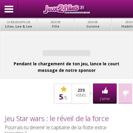
LA BD JEUX2FILLES
JEUX DE
JEUX DE
JEUX 
Lilou, Lea & Lee
Fille
Cuisine
Habill
Pendant le chargement de ton jeu, lance le court
message de notre sponsor
239
5
votes
/
5
J'aime
Jeu Star wars : le réveil de la force
Pourrais-tu devenir le capitaine de la flotte extra-