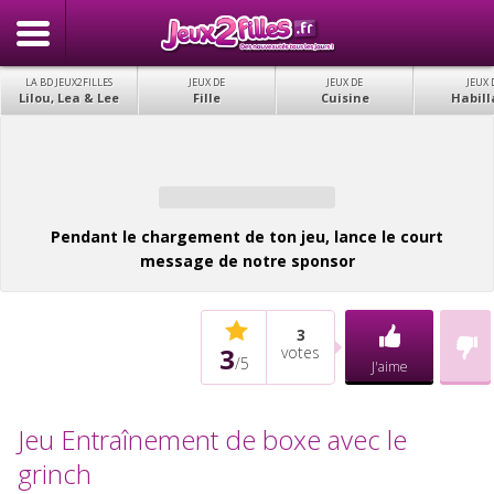
LA BD JEUX2FILLES
JEUX DE
JEUX DE
JEUX 
Lilou, Lea & Lee
Fille
Cuisine
Habill
Pendant le chargement de ton jeu, lance le court
message de notre sponsor
3
3
votes
/
5
J'aime
Jeu Entraînement de boxe avec le
grinch