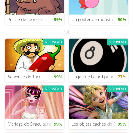
Puzzle de monstres
99%
Un gouter de monstres
90%
Pub
NOUVEAU
NOUVEAU
Serveuse de Tacos
99%
Un jeu de billard pour les filles
77%
NOUVEAU
NOUVEAU
Mariage de Draculaura
99%
Les objets cachés de Strange M
99%