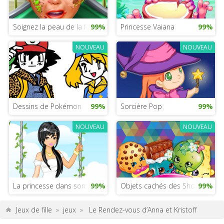
Soignez la peau de la fée Clochette
99%
Princesse Vaiana
99%
NOUVEAU
NOUVEAU
Dessins de Pokémon
99%
Sorcière Pop
99%
NOUVEAU
NOUVEAU
La princesse dans son jardin
99%
Objets cachés des Shopkins
99%
Jeux de fille
»
jeux
»
Le Rendez-vous d’Anna et Kristoff