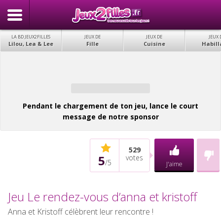
LA BD JEUX2FILLES
JEUX DE
JEUX DE
JEUX 
Lilou, Lea & Lee
Fille
Cuisine
Habill
Pendant le chargement de ton jeu, lance le court
message de notre sponsor
529
5
votes
/
5
J'aime
Jeu Le rendez-vous d’anna et kristoff
Anna et Kristoff célèbrent leur rencontre !