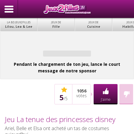
LA BD JEUX2FILLES
JEUX DE
JEUX DE
JEUX 
Lilou, Lea & Lee
Fille
Cuisine
Habill
Pendant le chargement de ton jeu, lance le court
message de notre sponsor
1056
5
votes
/
5
J'aime
Jeu La tenue des princesses disney
Ariel, Belle et Elsa ont acheté un tas de costumes