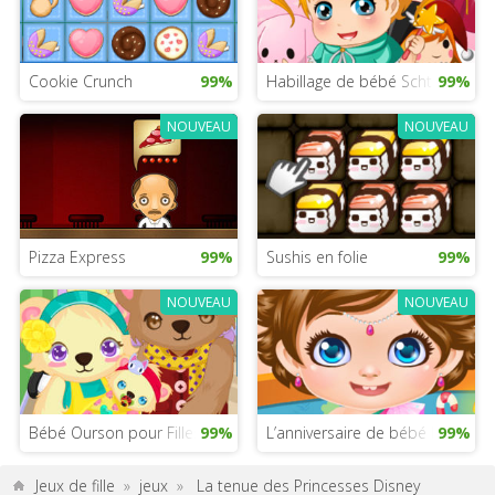
Cookie Crunch
99%
Habillage de bébé Schtroumpfs
99%
NOUVEAU
NOUVEAU
Pizza Express
99%
Sushis en folie
99%
NOUVEAU
NOUVEAU
Bébé Ourson pour Filles
99%
L’anniversaire de bébé Lily
99%
Jeux de fille
»
jeux
»
La tenue des Princesses Disney