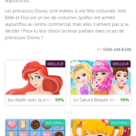
aujourd’hui...
Les princesses Disney sont invitées à une fête costumée. Ariel,
Belle et Elsa ont un tas de costumes qu’elles ont acheté
aujourd’hui au centre commercial, mais elles n’arrivent pas à se
décider ! Peux-tu leur choisir la tenue parfaite dans ce jeu de
princesses Disney ?
par
Lilou, Lea & Lee
MEILLEUR
MEILLEUR
Jeu Aladin avec la princesse Jasmine
99%
So Sakura Beauté de princesse
99%
Pub
NOUVEAU
NOUVEAU