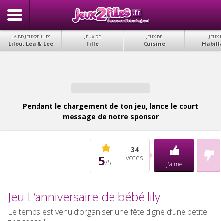
LA BD JEUX2FILLES
JEUX DE
JEUX DE
JEUX 
Lilou, Lea & Lee
Fille
Cuisine
Habill
Pendant le chargement de ton jeu, lance le court
message de notre sponsor
34
5
votes
/
5
J'aime
Jeu L’anniversaire de bébé lily
Le temps est venu d’organiser une fête digne d’une petite