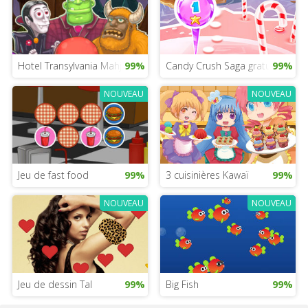
Hotel Transylvania Mahjong
99%
Candy Crush Saga gratuit
99%
NOUVEAU
NOUVEAU
Jeu de fast food
99%
3 cuisinières Kawaï
99%
NOUVEAU
NOUVEAU
Jeu de dessin Tal
99%
Big Fish
99%