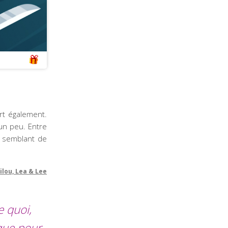
ort également.
un peu. Entre
re semblant de
ilou, Lea & Lee
e quoi,
que pour