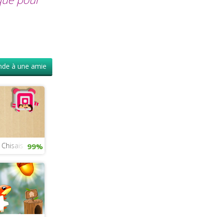
de à une amie
Chisais
99%