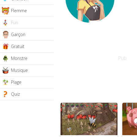
Flemme
Fun
Garçon
Gratuit
Pub
Monstre
Musique
Plage
Quiz