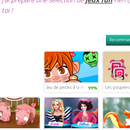
toi !
Recomman
Jeu de pinces à la fête foraine
Les poupées 
99%