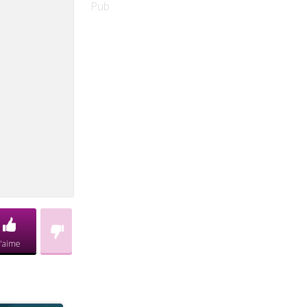
Pub
J'aime