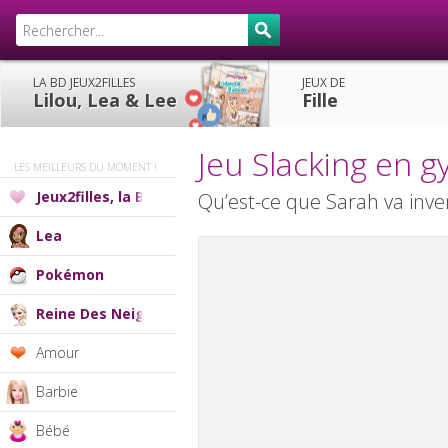
LA BD JEUX2FILLES
JEUX DE
Lilou, Lea & Lee
Fille
Jeu Slacking en 
LES MEILLEURS DU MOMENT !
Jeux2filles, la BD
Qu’est-ce que Sarah va inve
Lea
Pokémon
Reine Des Neiges
Amour
Barbie
Bébé