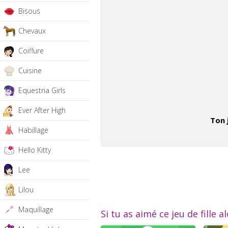
Bisous
Chevaux
Coiffure
Cuisine
Equestria Girls
Ever After High
Ton 
Habillage
Hello Kitty
Lee
Lilou
Maquillage
Si tu as aimé ce jeu de fille a