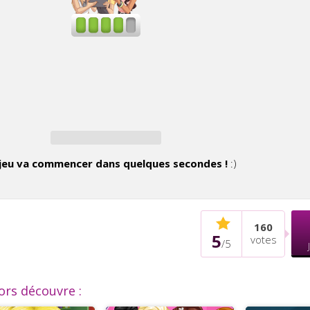
jeu va commencer dans quelques secondes !
:)
160
5
votes
/
5
lors découvre :