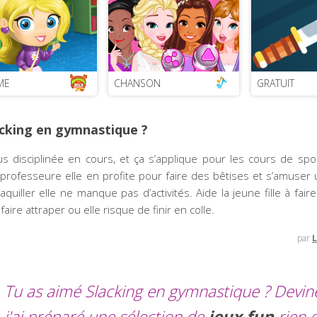
ME
CHANSON
GRATUIT
cking en gymnastique ?
plus disciplinée en cours, et ça s’applique pour les cours de sp
professeure elle en profite pour faire des bêtises et s’amuser 
uiller elle ne manque pas d’activités. Aide la jeune fille à fai
aire attraper ou elle risque de finir en colle.
par
L
Tu as aimé Slacking en gymnastique ? Devin
j'ai préparé une sélection de
jeux fun
rien 