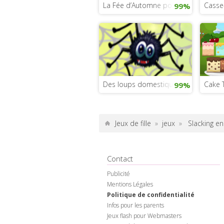
La Fée d’Automne pour Filles
Casse
99%
Des loups domestiques de rêve
Cake 
99%
Jeux de fille
»
jeux
»
Slacking e
Contact
Publicité
Mentions Légales
Politique de confidentialité
Infos pour les parents
Jeux flash pour Webmasters