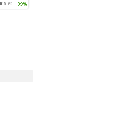
 filles
99%