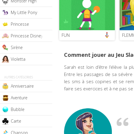
Monster High
My Little Pony
Princesse
FUN
FLEM
Princesse Disney
Sirène
Comment jouer au Jeu Sla
Violetta
Sarah est loin d’être l’élève la 
Entre les passages de sa sévère 
AUTRES CATÉGORIES
les sms à ses copines et se remaq
Anniversaire
faire ses exercices et à ne pas se f
Aventure
Bubble
Carte
Chanson