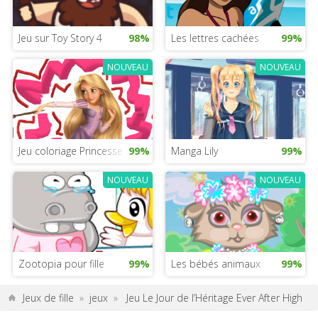
Jeu sur Toy Story 4
98%
Les lettres cachées
99%
NOUVEAU
NOUVEAU
Jeu coloriage Princesse Raiponce
99%
Manga Lily
99%
NOUVEAU
NOUVEAU
Zootopia pour fille
99%
Les bébés animaux
99%
Jeux de fille
»
jeux
»
Jeu Le Jour de l’Héritage Ever After High