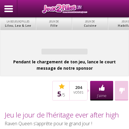
LA BD JEUX2FILLES
JEUX DE
JEUX DE
JEUX 
Lilou, Lea & Lee
Fille
Cuisine
Habill
Pendant le chargement de ton jeu, lance le court
message de notre sponsor
204
5
votes
/
5
J'aime
Jeu le jour de l’héritage ever after high
Raven Queen s’apprête pour le grand jour !